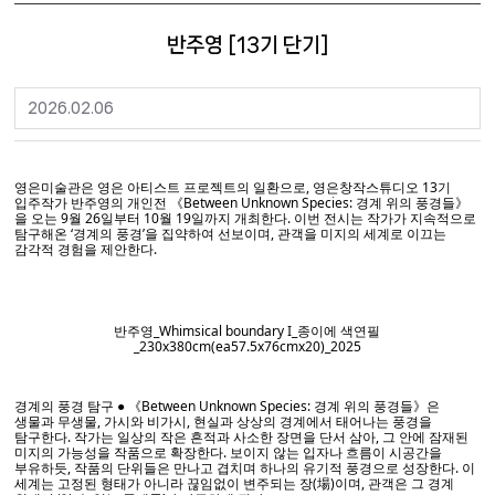
반주영 [13기 단기]
2026.02.06
영은미술관은 영은 아티스트 프로젝트의 일환으로, 영은창작스튜디오 13기
입주작가 반주영의 개인전 《Between Unknown Species: 경계 위의 풍경들》
을 오는 9월 26일부터 10월 19일까지 개최한다. 이번 전시는 작가가 지속적으로
탐구해온 ‘경계의 풍경’을 집약하여 선보이며, 관객을 미지의 세계로 이끄는
감각적 경험을 제안한다.
반주영_Whimsical boundary I_종이에 색연필
_230x380cm(ea57.5x76cmx20)_2025
경계의 풍경 탐구
● 《Between Unknown Species: 경계 위의 풍경들》은
생물과 무생물, 가시와 비가시, 현실과 상상의 경계에서 태어나는 풍경을
탐구한다. 작가는 일상의 작은 흔적과 사소한 장면을 단서 삼아, 그 안에 잠재된
미지의 가능성을 작품으로 확장한다. 보이지 않는 입자나 흐름이 시공간을
부유하듯, 작품의 단위들은 만나고 겹치며 하나의 유기적 풍경으로 성장한다. 이
세계는 고정된 형태가 아니라 끊임없이 변주되는 장(場)이며, 관객은 그 경계