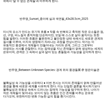
위에서 ‘알 수 없는 존재들’과 마주하게 된다.
반주영_Sunset_종이에 실과 색연필_43x28.5cm_2025
미시적 요소가 만드는 유기적 흐름
● 작품 속 반복되고 축적된 작은 요소들은 점,
선, 구멍, 바느질의 흔적처럼 단순하지만, 모일 때 스스로 살아 움직이는 듯한
힘을 발한다. 이러한 흐름은 불완전하고 불안정한 상태 속에서도 새로운 관계와
질서를 이루며, 미지의 생명체가 자라나는 과정을 연상시킨다. 작가는 이
유동적인 풍경에서 개체들이 만들어내는 거리와 관계, 그리고 그로부터
파생되는 서사를 관찰한다. 이는 잠재성을 지닌 존재들이 얽혀 생성하는 세계의
은유이며, 관객은 그 속에서 삶과 닮아 있는 흔들림과 가능성을 감각하게 된다.
반주영_Between Unknown Species: 경계 위의 풍경들展 @ 영은미술관
불확실성 속 가능성을 사유하다
● 이번 전시는 미지의 존재들이 얽혀 만들어낸
풍경을 통해 새로운 세계를 사유하게 한다. 이는 단일한 결론을 제시하기보다
불확실성과 유동성 속에서 드러나는 잠재적 가능성을 탐구하게 한다. 나아가
작은 개체들이 빚어내는 보이지 않는 흐름은 인간 존재를 비추는 은유로
다가오며, 유한하지만 변화 가능한 삶의 힘을 환기시킨다.