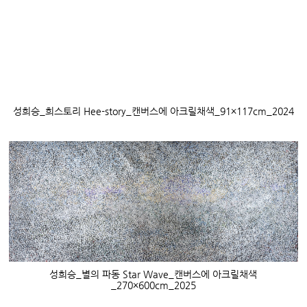
성희승
_
희스토리
Hee-story_
캔버스에 아크릴채색
_91×117cm_2024
성희승
_
별의 파동
Star Wave_
캔버스에 아크릴채색
_270×600cm_2025