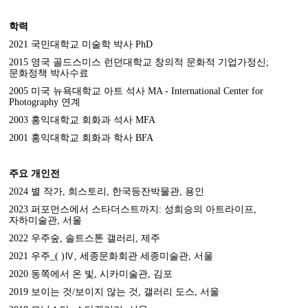
학력
2021
국민대학교 미술학 박사
PhD
2015
영국 골드스미스 런던대학교 창의적 문화적 기업가정신
;
문화정책 박사수료
2005
미국 뉴욕대학교 아트 석사
MA - International Center for
Photography
연계
2003
홍익대학교 회화과 석사
MFA
2001
홍익대학교 회화과 학사
BFA
주요 개인전
2024
별 작가
,
희스토리
,
한국등잔박물관
,
용인
2023
퍼포먼스에서 스타더스트까지
:
성희승의 아트라이프
,
자하미술관
,
서울
2022
우주숲
,
솔트스톤 갤러리
,
제주
2021
우주
_( )
Ⅳ
,
세종문화회관 세종미술관
,
서울
2020
동쪽에서 온 빛
,
시카미술관
,
김포
2019
보이는 것
/
보이지 않는 것
,
갤러리 도스
,
서울