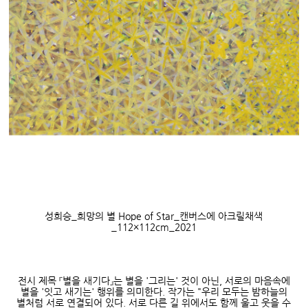
성희승
_
희망의 별
Hope of Star_
캔버스에 아크릴채색
_112×112cm_2021
전시 제목
『
별을 새기다
』
는 별을
'
그리는
'
것이 아닌
,
서로의 마음속에
별을
'
잇고 새기는
'
행위를 의미한다
.
작가는
"
우리 모두는 밤하늘의
별처럼 서로 연결되어 있다
.
서로 다른 길 위에서도 함께 울고 웃을 수