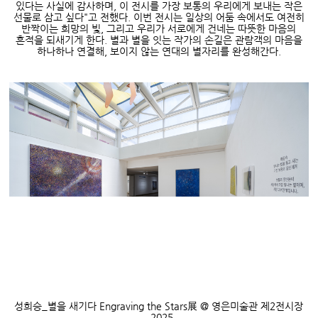
있다는 사실에 감사하며
,
이 전시를 가장 보통의 우리에게 보내는 작은
선물로 삼고 싶다
"
고 전했다
.
이번 전시는 일상의 어둠 속에서도 여전히
반짝이는 희망의 빛
,
그리고 우리가 서로에게 건네는 따뜻한 마음의
흔적을 되새기게 한다
.
별과 별을 잇는 작가의 손길은 관람객의 마음을
하나하나 연결해
,
보이지 않는 연대의 별자리를 완성해간다
.
성희승
_
별을 새기다
Engraving the Stars
展
@
영은미술관 제
2
전시장
_2025