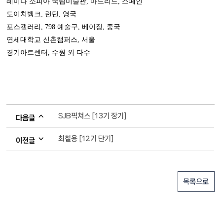
레이나 소피아 국립미술관
,
마드리드
,
스페인
도이치뱅크
,
런던
,
영국
포스갤러리
, 798
예술구
,
베이징
,
중국
연세대학교 신촌캠퍼스
,
서울
경기아트센터
,
수원 외 다수
SJB픽쳐스 [13기 장기]
다음글
최철용 [12기 단기]
이전글
목록으로