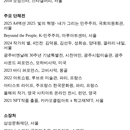
2018
모닝스타
,
스타갤러리
,
서울
주요 단체전
2025 A4
액션
2025:
빛의 혁명
-
내가 그리는 민주주의
,
국회의원회관
,
서울
Beyound the People, K-
민주주의
,
마루아트센터
,
서울
2024
작가의 별
, 4
인전
:
김덕용
,
김선두
,
성희승
,
양대원
,
갤러리 내일
,
서울
광주비엔날레
30
주년 기념특별전
,
시천여민
,
광주시립미술관
,
광주
사운드 퍼포먼스
,
모하비사막
,
미국
2023
바디 퍼포먼스
,
고비사막
,
몽골
2022
아트쇼핑
,
루브르 미술관
,
파리
,
프랑스
아티스트 라이프
,
주프랑스 한국문화원
,
파리
,
프랑스
올해의 작가
,
영국 사치아트 온라인 전시
,
런던
,
영국
2021 NFT
작품 출품
,
카카오클립아트
x
학고재
NFT,
서울
소장처
삼성문화재단
,
서울