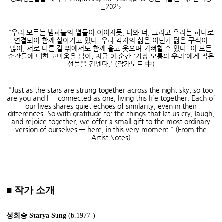
_2025
"
우리 모두는 밤하늘의 별들이 이어지듯
,
나와 너
,
그리고 우리는 하나로
연결되어 함께 살아가고 있다
.
우리 각자의 삶은 어딘가 닮은 구석이
많아
,
서로 다른 길 위에서도 함께 울고 웃으며 기뻐할 수 있다
.
이 모든
순간들에 대한 고마움을 담아
,
지금 이 순간
'
가장 보통의 우리
'
에게 작은
선물을 건넨다
." (
작가노트
中
)
"Just as the stars are strung together across the night sky, so too
are you and I
—
connected as one, living this life together. Each of
our lives shares quiet echoes of similarity, even in their
differences. So with gratitude for the things that let us cry, laugh,
and rejoice together, we offer a small gift to the most ordinary
version of ourselves
—
here, in this very moment." (From the
Artist Notes)
■
작가 소개
성희승
Starya Sung
(b.1977-)