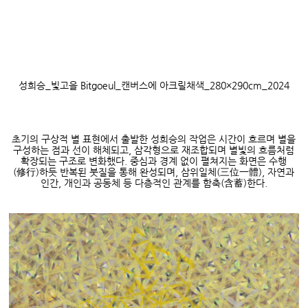
성희승
_
빛고을
Bitgoeul_
캔버스에 아크릴채색
_280×290cm_2024
초기의 구상적 별 표현에서 출발한 성희승의 작업은 시간이 흐르며 별을
구성하는 점과 선이 해체되고
,
삼각형으로 재조합되며 별빛의 흐름처럼
확장되는 구조로 변화했다
.
중심과 경계 없이 펼쳐지는 화면은 수행
(
修行
)
하듯 반복된 붓질을 통해 완성되며
,
삼위일체
(
三位一體
),
자연과
인간
,
개인과 공동체 등 다층적인 관계를 함축
(
含蓄
)
한다
.