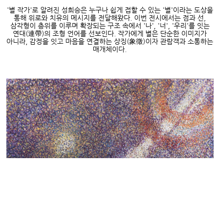
'
별 작가
'
로 알려진 성희승은 누구나 쉽게 접할 수 있는
'
별
'
이라는 도상을
통해 위로와 치유의 메시지를 전달해왔다
.
이번 전시에서는 점과 선
,
삼각형이 층위를 이루며 확장되는 구조 속에서
'
나
', '
너
', '
우리
'
를 잇는
연대
(
連帶
)
의 조형 언어를 선보인다
.
작가에게 별은 단순한 이미지가
아니라
,
감정을 잇고 마음을 연결하는 상징
(
象徵
)
이자 관람객과 소통하는
매개체이다
.