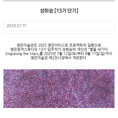
성희승 [13기 단기]
2025.07.17
영은미술관은
2025
영은아티스트 프로젝트의 일환으로
영은창작스튜디오
13
기 입주작가 성희승의 개인전
『
별을 새기다
Engraving the Stars
』
를
2025
년
7
월
12
일
(
토
)
부터
8
월
17
일
(
일
)
까지
영은미술관 제
2
전시장에서 개최한다
.