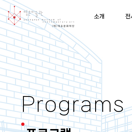
소개
전
미술관 소개 및 조직도
현재
설립 이념·건축
지난
관람 안내
순회
도
Programs