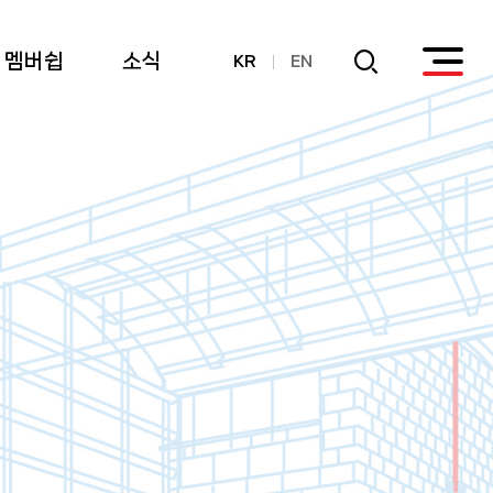
멤버쉽
소식
KR
EN
회원
공지사항
후원
연간기부금내역
활용실적 내역