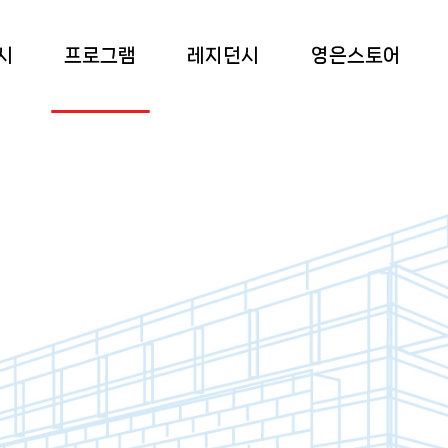
시
프로그램
레지던시
영은스토어
 전시
상설교육
소개
영은스토어
 전시
특별교육
프로그램
팝업스토어
 전시
부대 행사
입주작가
록