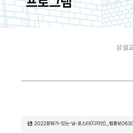
프로그램
상설
2022문화가-있는-날-포스터(디자인)_웹홍보0630.jp