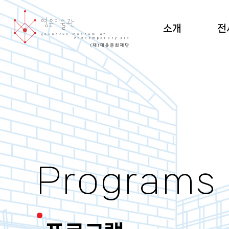
소개
전
미술관 소개 및 조직도
현재
설립 이념·건축
지난
관람 안내
순회
도
Programs