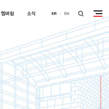
멤버쉽
소식
KR
EN
회원
공지사항
후원
연간기부금내역
활용실적 내역