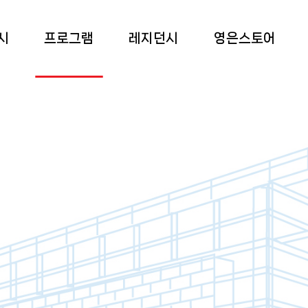
시
프로그램
레지던시
영은스토어
 전시
상설교육
소개
영은스토어
 전시
특별교육
프로그램
팝업스토어
 전시
부대 행사
입주작가
록