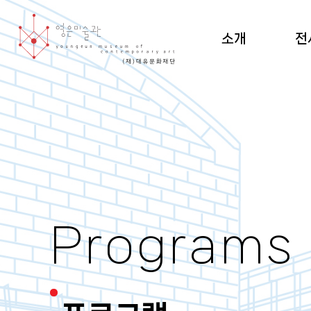
소개
전
미술관 소개 및 조직도
현재
설립 이념·건축
지난
관람 안내
순회
도
Programs