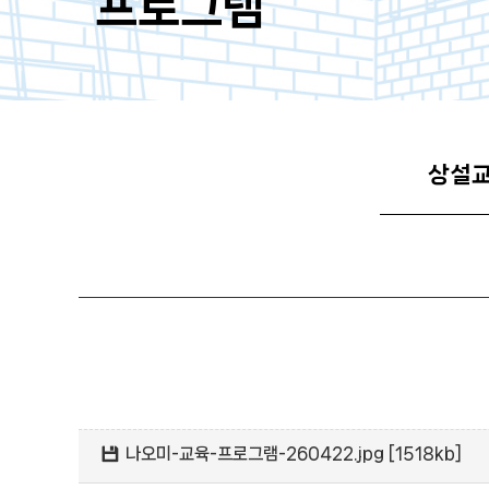
프로그램
상설
나오미-교육-프로그램-260422.jpg [1518kb]