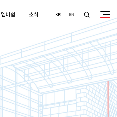
멤버쉽
소식
KR
EN
회원
공지사항
후원
연간기부금내역
활용실적 내역