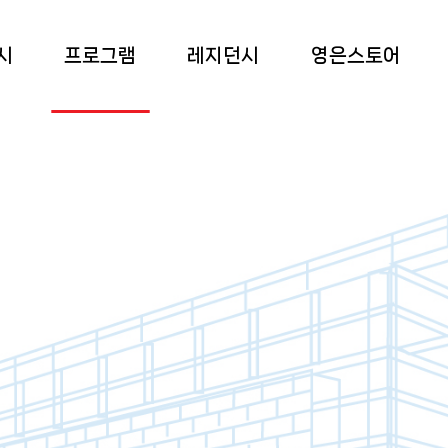
시
프로그램
레지던시
영은스토어
 전시
상설교육
소개
영은스토어
 전시
특별교육
프로그램
팝업스토어
 전시
부대 행사
입주작가
록