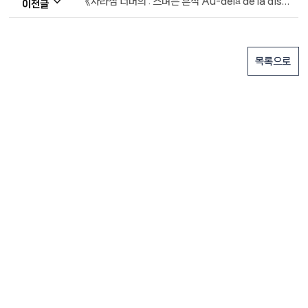
《사라짐 너머의 : 스며든 흔적 Au-delà de la disparition : Trace imprégnée》
이전글
목록으로