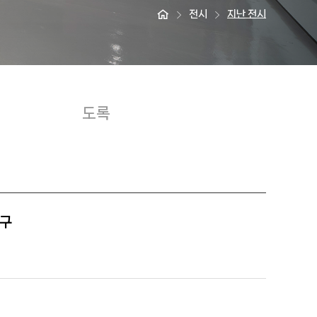
전시
지난 전시
도록
탐구