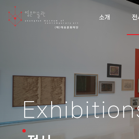
소개
전
미술관 소개 및 조직도
현재
설립 이념·건축
지난
관람 안내
순회
도
Exhibition