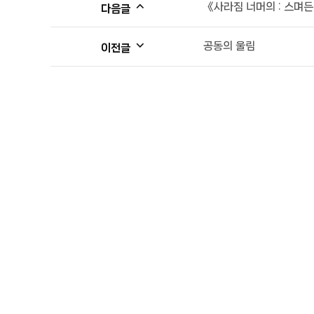
《사라짐 너머의 : 스며든 흔적 
다음글
공동의 울림
이전글