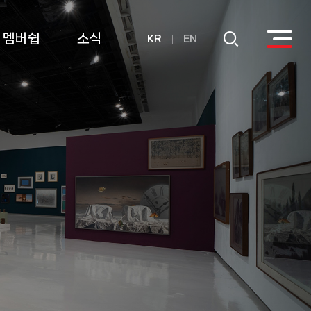
멤버쉽
소식
KR
EN
회원
공지사항
후원
연간기부금내역
활용실적 내역