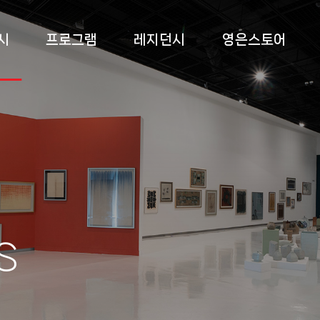
시
프로그램
레지던시
영은스토어
 전시
상설교육
소개
영은스토어
 전시
특별교육
프로그램
팝업스토어
 전시
부대 행사
입주작가
록
s