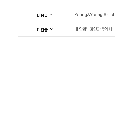
Young&Young Artis
다음글
내 안과밖과안과밖의 나
이전글