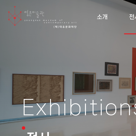
소개
전
미술관 소개 및 조직도
현재
설립 이념·건축
지난
관람 안내
순회
도
Exhibition