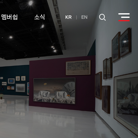
멤버쉽
소식
KR
EN
회원
공지사항
후원
연간기부금내역
활용실적 내역