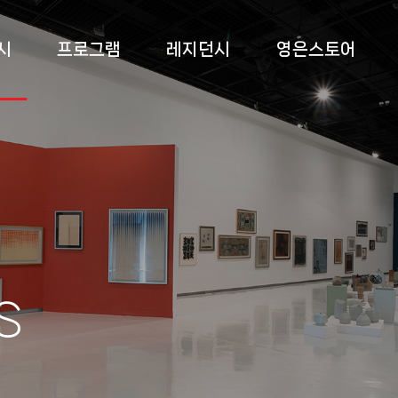
시
프로그램
레지던시
영은스토어
 전시
상설교육
소개
영은스토어
 전시
특별교육
프로그램
팝업스토어
 전시
부대 행사
입주작가
록
s