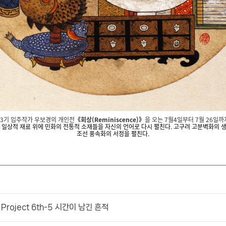
3기 입주작가 우보경의 개인전
《
회상
(Reminiscence)
》
을 오는 7월4일부터 7월 26일
 일상적 재료 위에 민화의 전통적 소재들을 자신의 언어로 다시 펼친다. 고구려 고분벽화의 
조선 풍속화의 서정을 펼친다.
t Project 6th-5 시간이 남긴 흔적