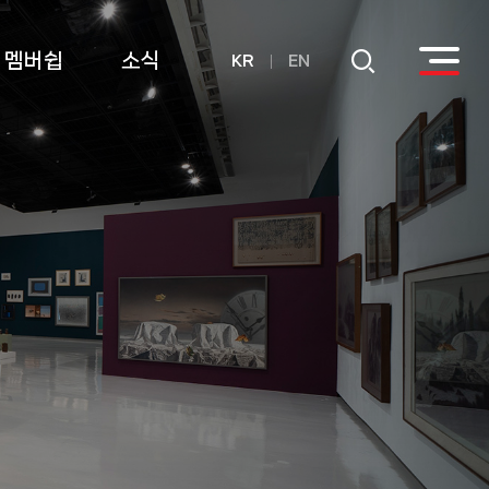
멤버쉽
소식
KR
EN
회원
공지사항
후원
연간기부금내역
활용실적 내역