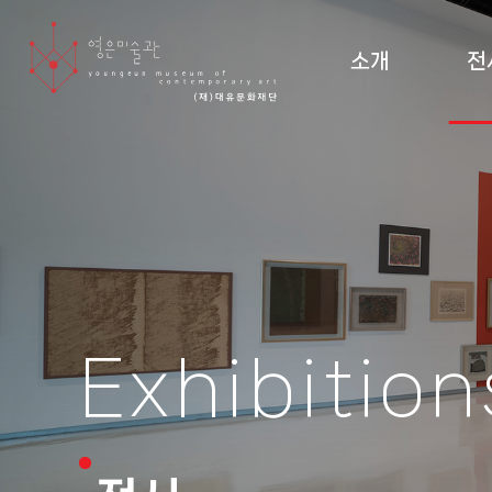
소개
전
미술관 소개 및 조직도
현재
설립 이념·건축
지난
관람 안내
순회
도
Exhibition