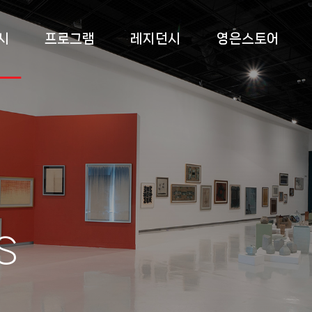
시
프로그램
레지던시
영은스토어
 전시
상설교육
소개
영은스토어
 전시
특별교육
프로그램
팝업스토어
 전시
부대 행사
입주작가
록
s