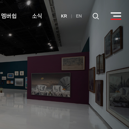
멤버쉽
소식
KR
EN
회원
공지사항
후원
연간기부금내역
활용실적 내역