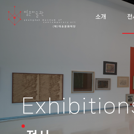
소개
전
미술관 소개 및 조직도
현재
설립 이념·건축
지난
관람 안내
순회
도
Exhibition