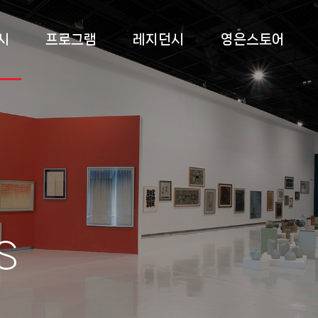
시
프로그램
레지던시
영은스토어
 전시
상설교육
소개
영은스토어
 전시
특별교육
프로그램
팝업스토어
 전시
부대 행사
입주작가
록
s