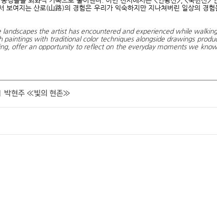
풍경들을 회화적 기록으로 풀어낸다. 이번 전시에서는 <인왕산>, <북한산>
서 보여지는 산로(山路)의 경험은 우리가 익숙하지만 지나쳐버린 일상의 경험들
 landscapes the artist has encountered and experienced while walking 
paintings with traditional color techniques alongside drawings produ
king, offer an opportunity to reflect on the everyday moments we know
 박현주 ≪빛의 현존≫