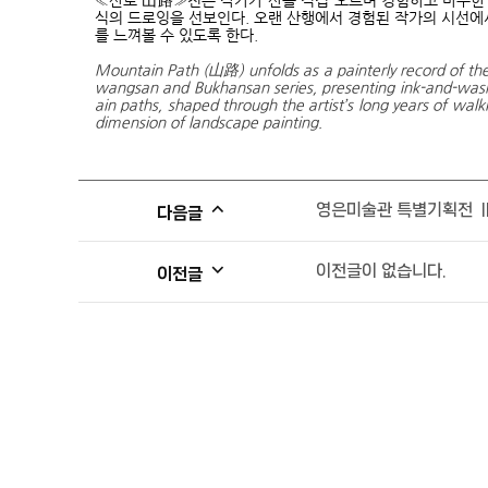
«산로 山路»전은 작가가 산을 직접 오르며 경험하고 마주한 
식의 드로잉을 선보인다. 오랜 산행에서 경험된 작가의 시선에
를 느껴볼 수 있도록 한다.
Mountain Path (山路) unfolds as a painterly record of the
wangsan and Bukhansan series, presenting ink-and-wash 
ain paths, shaped through the artist’s long years of wal
dimension of landscape painting.
영은미술관 특별기획전 Ⅱ
다음글
이전글이 없습니다.
이전글