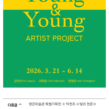
영은미술관 특별기획전 Ⅱ 박현주 ≪빛의 현존≫
다음글