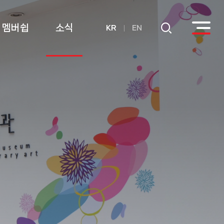
멤버쉽
소식
KR
EN
회원
공지사항
후원
연간기부금내역
활용실적 내역