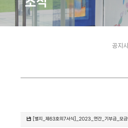
소식
공지
[별지_제63호의7서식]_2023_연간_기부금_모금액