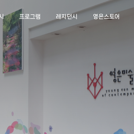
시
프로그램
레지던시
영은스토어
 전시
상설교육
소개
영은스토어
 전시
특별교육
프로그램
팝업스토어
 전시
부대 행사
입주작가
록