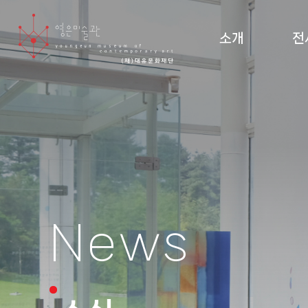
소개
전
미술관 소개 및 조직도
현재
설립 이념·건축
지난
관람 안내
순회
도
News