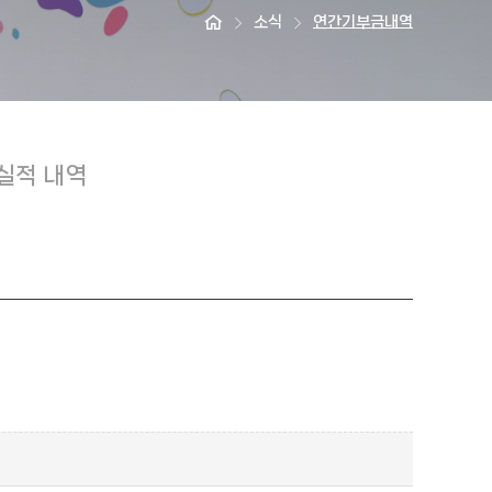
소식
연간기부금내역
실적 내역