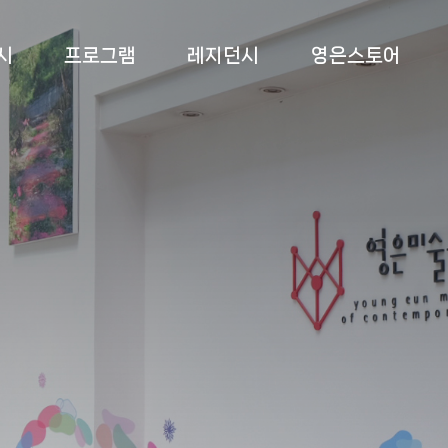
시
프로그램
레지던시
영은스토어
 전시
상설교육
소개
영은스토어
 전시
특별교육
프로그램
팝업스토어
 전시
부대 행사
입주작가
록