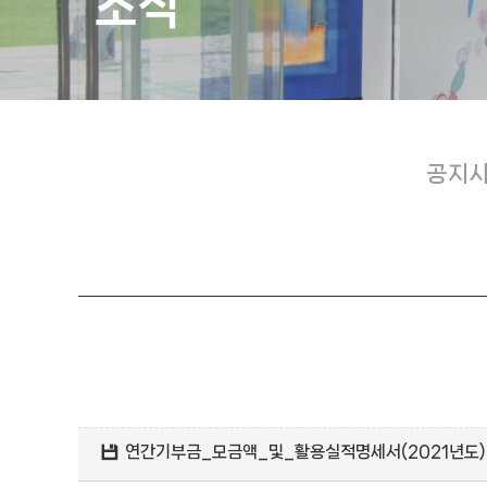
소식
공지
연간기부금_모금액_및_활용실적명세서(2021년도).pd