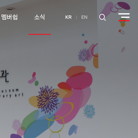
멤버쉽
소식
KR
EN
회원
공지사항
후원
연간기부금내역
활용실적 내역