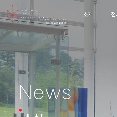
소개
전
미술관 소개 및 조직도
현재
설립 이념·건축
지난
관람 안내
순회
도
News