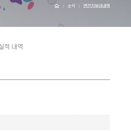
소식
연간기부금내역
실적 내역