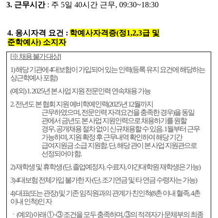
3.
근무시간
:
주
5
일
40
시간 근무
, 09
:30~18:30
4.
응시자격 요건
:
학예사자격증
(
정
1,2,3
급 및
준학예사
)
소지자
[
※
채용 불가 대상
]
1)
해당 기관에
4
대보험이 가입되어 있는 인력
(
등록 유지 요건에 해당하는
상근학예사 포함
)
(
예외
) 1. 2025
년 본 사업 지원 전문인력 연속채용 가능
2.
전년도 본 협회 지원 예비학예인력
(2025
년
12
월까지
근무하였으며
,
전문인력 자격요건을 충족한 경우
)
을 동일
관에서 금년도 본 사업 지원인력으로 채용하기를 원할
경우
,
공개채용 절차 없이 신규채용할 수 있음
. 1
월부터 근무
가능하며
,
지원 확정 후 근무내역 확인하여 해당 기간
급여지원금 소급 지원함
.
단
,
해당 관이 본 사업 지원관으로
선정되어야 함
.
2)
재학생 및 휴학생
(
단
,
졸업예정자
,
수료자
,
야간대학원 재학생은 가능
)
3) 4
대보험 전체가입 불가한 자
(
단
,
조기연금 및 타 연금 수령자는 가능
)
4)
대표
(
또는 관장
)
및 기존 임직원과의 관계가 친인척
(8
촌 이내 혈족
, 4
촌
이내 인척
)
인 자
ㆍ
(
예외
)
아래
①
~
③
조건을 모두 충족하며
,
③
의 적격자가 문체부의 최종