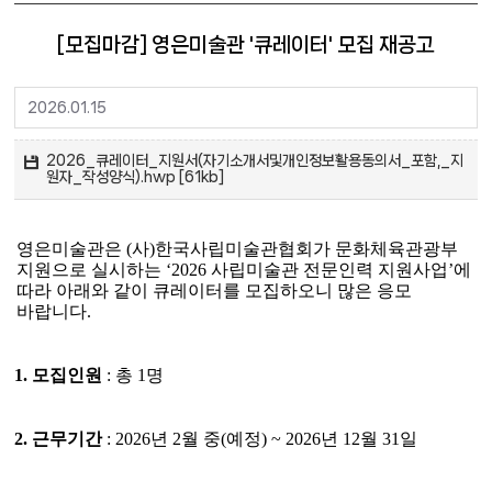
[모집마감] 영은미술관 '큐레이터' 모집 재공고
2026.01.15
2026_큐레이터_지원서(자기소개서및개인정보활용동의서_포함,_지
원자_작성양식).hwp [61kb]
영은미술관은
(
사
)
한국사립미술관협회가 문화체육관광부
지원으로 실시하는
‘2026
사립미술관 전문인력 지원사업
’
에
따라 아래와 같이 큐레이터를 모집하오니 많은 응모
바랍니다
.
1.
모집인원
:
총
1
명
2.
근무기간
: 2026
년 2월 중
(
예정
) ~ 2026
년
12
월
31
일