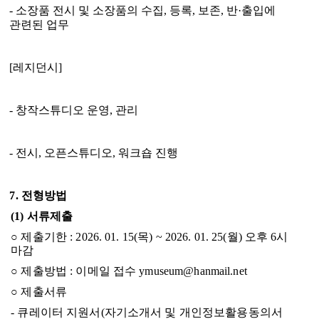
-
소장품 전시 및 소장품의 수집
,
등록
,
보존
,
반
·
출입에
관련된 업무
[
레지던시
]
-
창작스튜디오 운영
,
관리
-
전시
,
오픈스튜디오
,
워크숍 진행
7.
전형방법
(1)
서류제출
○
제출기한
: 2026. 01. 15(목
) ~ 2026. 01. 25(월
)
오후
6
시
마감
○
제출방법
:
이메일 접수
ymuseum@hanmail.net
○
제출서류
-
큐레이터 지원서
(
자기소개서 및 개인정보활용동의서