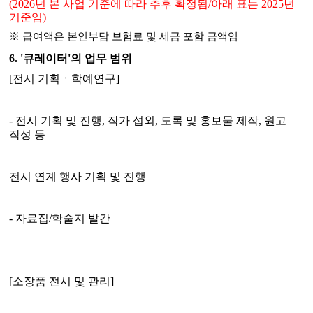
(2026
년 본 사업 기준에 따라 추후 확정됨
/
아래 표는
2025
년
기준임
)
※
급여액은 본인부담 보험료 및 세금 포함 금액임
6. '
큐레이터
'
의 업무 범위
[
전시 기획ㆍ학예연구
]
-
전시 기획 및 진행
,
작가 섭외
,
도록 및 홍보물 제작
,
원고
작성 등
전시 연계 행사 기획 및 진행
-
자료집
/
학술지 발간
[
소장품 전시 및 관리
]