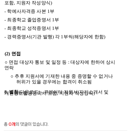
포함
,
지원자 작성양식
)
-
학예사자격증 사본
1
부
-
최종학교 졸업증명서
1
부
-
최종학교 성적증명서
1
부
-
경력증명서
(
기관 발행
)
각
1
부씩
(
해당자에 한함
)
(2)
면접
○
면접 대상자 통보 및 일정 등
:
대상자에 한하여 상시
연락
○
추후 지원서에 기재한 내용 중 증명할 수 없거나
허위가 있을 경우에는 합격이 취소됨
8.
별첨
(
다운로드
) -
큐레이터 지원서
(
자기소개서 및
개인정보활용동의서 포함
,
지원자 작성양식
)
총
0개
의 댓글이 있습니다.