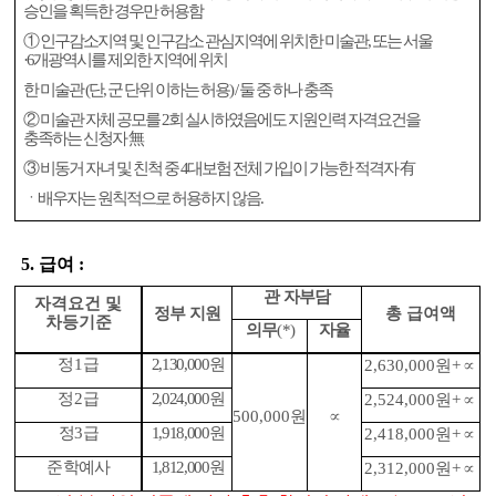
승인을 획득한 경우만 허용함
①
인구감소지역 및 인구감소 관심지역에 위치한 미술관
,
또는 서울
·6
개광역시를 제외한 지역에 위치
한 미술관
(
단
,
군 단위 이하는 허용
) /
둘 중 하나 충족
②
미술관 자체 공모를
2
회 실시하였음에도 지원인력 자격요건을
충족하는 신청자
無
③
비동거 자녀 및 친척 중
4
대보험 전체 가입이 가능한 적격자
有
ㆍ배우자는 원칙적으로 허용하지 않음
.
5.
급여
:
관 자부담
자격요건 및
정부 지원
총 급여액
차등기준
의무
(*)
자율
정
1
급
2,130,000
원
2,630,000
원
+
∝
정
2
급
2,024,000
원
2,524,000
원
+
∝
500,000
원
∝
정
3
급
1,918,000
원
2,418,000
원
+
∝
준학예사
1,812,000
원
2,312,000
원
+
∝