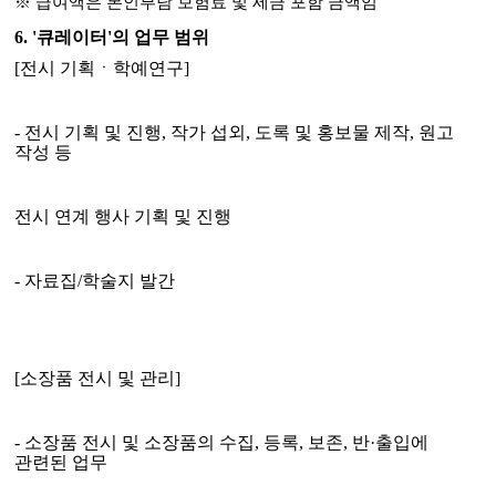
※
급여액은 본인부담 보험료 및 세금 포함 금액임
6. '
큐레이터
'
의 업무 범위
[
전시 기획ㆍ학예연구
]
-
전시 기획 및 진행
,
작가 섭외
,
도록 및 홍보물 제작
,
원고
작성 등
전시 연계 행사 기획 및 진행
-
자료집
/
학술지 발간
[
소장품 전시 및 관리
]
-
소장품 전시 및 소장품의 수집
,
등록
,
보존
,
반
·
출입에
관련된 업무