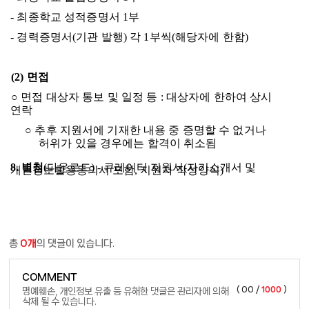
-
최종학교 성적증명서
1
부
-
경력증명서
(
기관 발행
)
각
1
부씩
(
해당자에 한함
)
(2)
면접
○
면접 대상자 통보 및 일정 등
:
대상자에 한하여 상시
연락
○
추후 지원서에 기재한 내용 중 증명할 수 없거나
허위가 있을 경우에는 합격이 취소됨
8.
별첨
(
다운로드
) -
큐레이터 지원서
(
자기소개서 및
개인정보활용동의서 포함
,
지원자 작성양식
)
총
0개
의 댓글이 있습니다.
COMMENT
(
00
/
1000
)
명예훼손, 개인정보 유출 등 유해한 댓글은 관리자에 의해
삭제 될 수 있습니다.