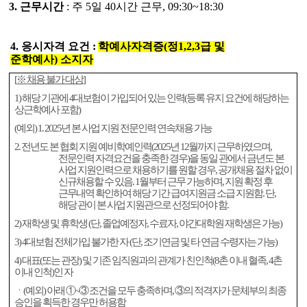
3.
근무시간
:
주
5
일
40
시간 근무
, 09
:30~18:30
4.
응시자격 요건
:
학예사자격증
(
정
1,2,3
급 및
준학예사
)
소지자
[
※
채용 불가 대상
]
1)
해당 기관에
4
대보험이 가입되어 있는 인력
(
등록 유지 요건에 해당하는
상근학예사 포함
)
(
예외
) 1. 2025
년 본 사업 지원 전문인력 연속채용 가능
2.
전년도 본 협회 지원 예비학예인력
(2025
년
12
월까지 근무하였으며
,
전문인력 자격요건을 충족한 경우
)
을 동일 관에서 금년도 본
사업 지원인력으로 채용하기를 원할 경우
,
공개채용 절차 없이
신규채용할 수 있음
. 1
월부터 근무 가능하며
,
지원 확정 후
근무내역 확인하여 해당 기간 급여지원금 소급 지원함
.
단
,
해당 관이 본 사업 지원관으로 선정되어야 함
.
2)
재학생 및 휴학생
(
단
,
졸업예정자
,
수료자
,
야간대학원 재학생은 가능
)
3) 4
대보험 전체가입 불가한 자
(
단
,
조기연금 및 타 연금 수령자는 가능
)
4)
대표
(
또는 관장
)
및 기존 임직원과의 관계가 친인척
(8
촌 이내 혈족
, 4
촌
이내 인척
)
인 자
ㆍ
(
예외
)
아래
①
~
③
조건을 모두 충족하며
,
③
의 적격자가 문체부의 최종
승인을 획득한 경우만 허용함