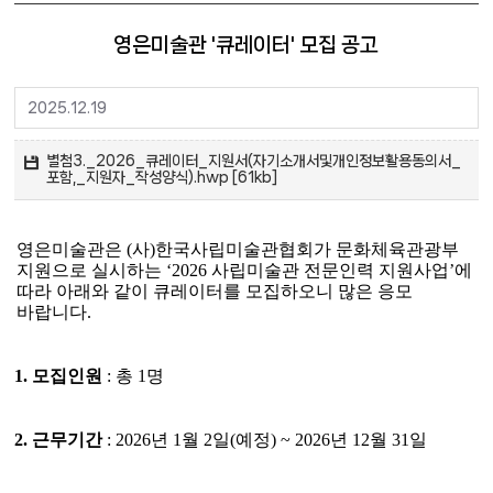
영은미술관 '큐레이터' 모집 공고
2025.12.19
별첨3._2026_큐레이터_지원서(자기소개서및개인정보활용동의서_
포함,_지원자_작성양식).hwp [61kb]
영은미술관은
(
사
)
한국사립미술관협회가 문화체육관광부
지원으로 실시하는
‘2026
사립미술관 전문인력 지원사업
’
에
따라 아래와 같이 큐레이터를 모집하오니 많은 응모
바랍니다
.
1.
모집인원
:
총
1
명
2.
근무기간
: 2026
년
1
월
2
일
(
예정
) ~ 2026
년
12
월
31
일