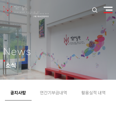
News
소식
공지사항
연간기부금내역
활용실적 내역