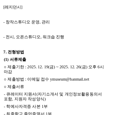
[
레지던시
]
-
창작스튜디오 운영
,
관리
-
전시
,
오픈스튜디오
,
워크숍 진행
7.
전형방법
(1)
서류제출
○
제출기한
: 2025. 12. 19(
금
) ~ 2025. 12. 26(
금
)
오후
6
시
마감
○
제출방법
:
이메일 접수
ymuseum@hanmail.net
○
제출서류
-
큐레이터 지원서
(
자기소개서 및 개인정보활용동의서
포함
,
지원자 작성양식
)
-
학예사자격증 사본
1
부
-
최종학교 졸업증명서
1
부