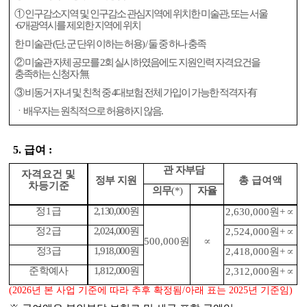
①
인구감소지역 및 인구감소 관심지역에 위치한 미술관
,
또는 서울
·6
개광역시를 제외한 지역에 위치
한 미술관
(
단
,
군 단위 이하는 허용
) /
둘 중 하나 충족
②
미술관 자체 공모를
2
회 실시하였음에도 지원인력 자격요건을
충족하는 신청자
無
③
비동거 자녀 및 친척 중
4
대보험 전체 가입이 가능한 적격자
有
ㆍ배우자는 원칙적으로 허용하지 않음
.
5.
급여
:
관 자부담
자격요건 및
정부 지원
총 급여액
차등기준
의무
(*)
자율
정
1
급
2,130,000
원
2,630,000
원
+
∝
정
2
급
2,024,000
원
2,524,000
원
+
∝
500,000
원
∝
정
3
급
1,918,000
원
2,418,000
원
+
∝
준학예사
1,812,000
원
2,312,000
원
+
∝
(2026
년 본 사업 기준에 따라 추후 확정됨
/
아래 표는
2025
년 기준임
)