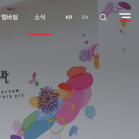
멤버쉽
소식
KR
EN
회원
공지사항
후원
연간기부금내역
활용실적 내역