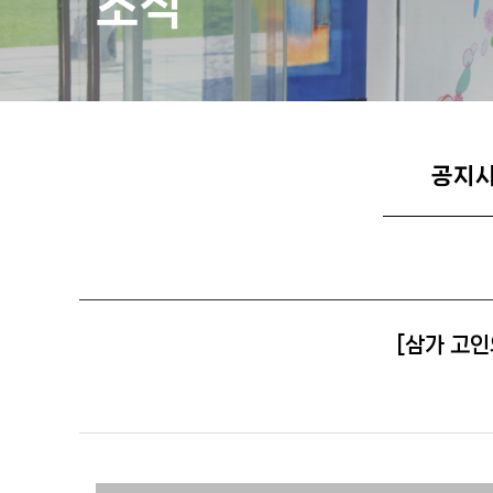
소식
공지
[삼가 고인