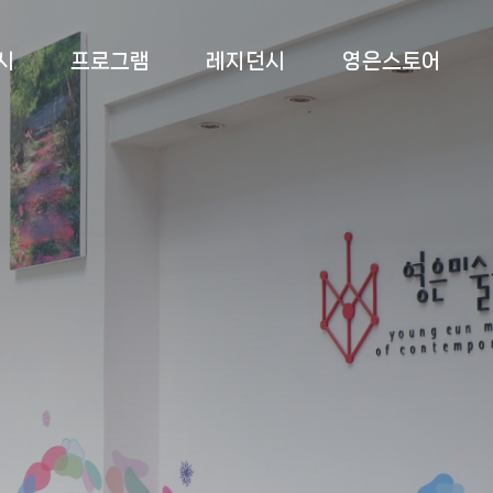
시
프로그램
레지던시
영은스토어
 전시
상설교육
소개
영은스토어
 전시
특별교육
프로그램
팝업스토어
 전시
부대 행사
입주작가
록