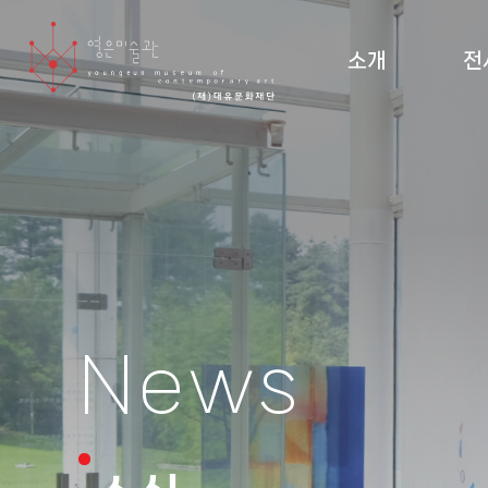
소개
전
미술관 소개 및 조직도
현재
설립 이념·건축
지난
관람 안내
순회
도
News