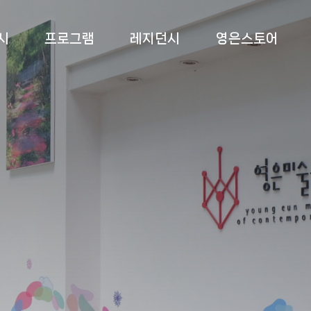
시
프로그램
레지던시
영은스토어
 전시
상설교육
소개
영은스토어
 전시
특별교육
프로그램
팝업스토어
 전시
부대 행사
입주작가
록