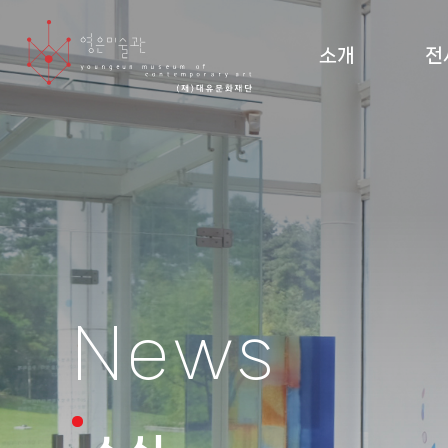
소개
전
미술관 소개 및 조직도
현재
설립 이념·건축
지난
관람 안내
순회
도
News