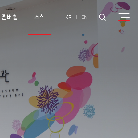
멤버쉽
소식
KR
EN
회원
공지사항
후원
연간기부금내역
활용실적 내역