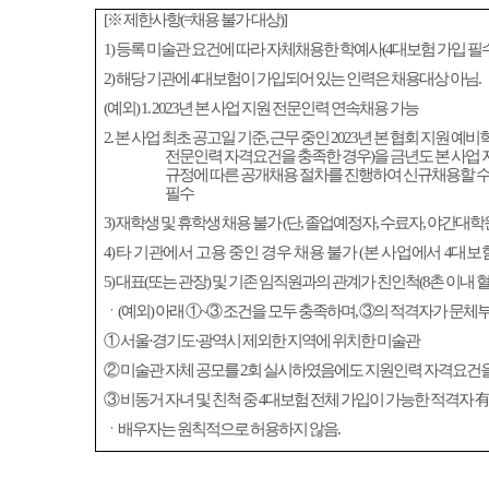
[
※
제한사항
(=
채용 불가 대상
)]
1)
등록 미술관 요건에 따라 자체채용한 학예사
(4
대보험 가입 필
2)
해당 기관에
4
대보험이 가입되어 있는 인력은 채용대상 아님
.
(
예외
) 1. 2023
년 본 사업 지원 전문인력 연속채용 가능
2.
본 사업 최초 공고일 기준
,
근무 중인
2023
년 본 협회 지원 예
전문인력 자격요건을 충족한 경우
)
을 금년도 본 사업
규정에 따른 공개채용 절차를 진행하여 신규채용할 수
필수
3)
재학생 및 휴학생 채용 불가
(
단
,
졸업예정자
,
수료자
,
야간대학원
4)
타 기관에서 고용 중인 경우 채용 불가
(
본 사업에서
4
대보
5)
대표
(
또는 관장
)
및 기존 임직원과의 관계가 친인척
(8
촌 이내 
ㆍ
(
예외
)
아래
①
~
③
조건을 모두 충족하며
,
③
의 적격자가 문체부
①
서울
·
경기도
·
광역시 제외한 지역에 위치한 미술관
②
미술관 자체 공모를
2
회 실시하였음에도 지원인력 자격요건
③
비동거 자녀 및 친척 중
4
대보험 전체 가입이 가능한 적격자
有
ㆍ배우자는 원칙적으로 허용하지 않음
.