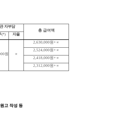
관 자부담
총 급여액
무
(*)
자율
2,630,000
원
+
∝
2,524,000
원
+
∝
000
원
∝
2,418,000
원
+
∝
2,312,000
원
+
∝
원고 작성 등