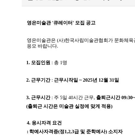
영은미술관
'
큐레이터
'
모집 공고
영은미술관은
(
사
)
한국사립미술관협회가 문화체육
응모 바랍니다
.
1.
모집인원
:
총
1
명
2.
근무기간
:
근무시작일
~ 2025
년
12
월
31
일
3.
근무시간
:
주
5
일
40
시간 근무
,
출퇴근시간
09:30~
(
출퇴근 시간은 미술관 실정에 맞게 적용
)
4.
응시자격 요건
:
학예사자격증
(
정
1,2,3
급 및 준학예사
)
소지자