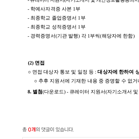
-
학예사자격증 사본
1
부
-
최종학교 졸업증명서
1
부
-
최종학교 성적증명서
1
부
-
경력증명서
(
기관 발행
)
각
1
부씩
(
해당자에 한함
)
(2)
면접
○
면접 대상자 통보 및 일정 등
:
대상자에 한하여 
○
추후 지원서에 기재한 내용 중 증명할 수 없
8.
별첨
(
다운로드
) -
큐레이터 지원서
(
자기소개서 및
총
0개
의 댓글이 있습니다.