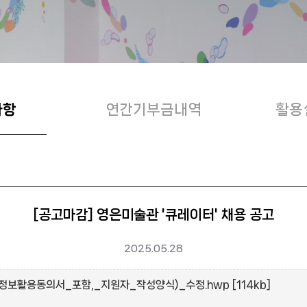
사항
연간기부금내역
활용
[공고마감] 영은미술관 '큐레이터' 채용 공고
2025.05.28
보활용동의서_포함,_지원자_작성양식)_수정.hwp [114kb]