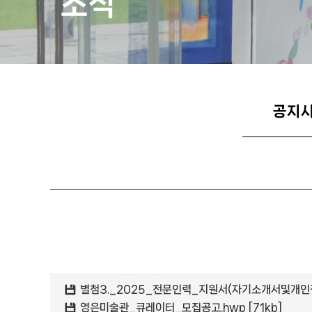
소식
공지
별첨3._2025_전문인력_지원서(자기소개서및개인정
영은미술관_큐레이터_모집공고.hwp [71kb]