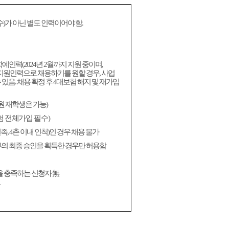
수
)
가 아닌 별도 인력이어야 함
.
비학예인력
(2024
년
2
월까지 지원 중이며
,
 지원인력으로 채용하기를 원할 경우
,
사업
 있음
.
채용 확정 후
4
대보험 해지 및 재가입
 재학생은 가능
)
험 전체가입 필수
)
혈족
, 4
촌 이내 인척
)
인 경우 채용 불가
의 최종 승인을 획득한 경우만 허용함
을 충족하는 신청자
無