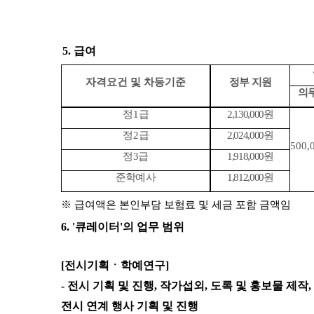
5.
급여
자격요건 및 차등기준
정부 지원
의
정
1
급
2,130,000
원
정
2
급
2,024,000
원
500,
정
3
급
1,918,000
원
준학예사
1,812,000
원
※
급여액은 본인부담 보험료 및 세금 포함 금액임
6. '
큐레이터
'
의 업무 범위
[
전시기획ㆍ학예연구
]
-
전시 기획 및 진행
,
작가섭외
,
도록 및 홍보물 제작
,
전시 연계 행사 기획 및 진행