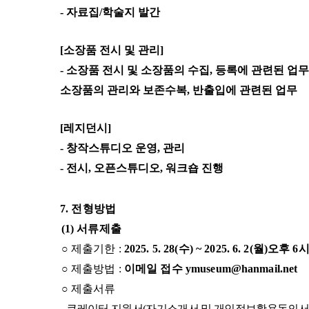
-
자료집
/
학술지 발간
[
소장품 전시 및 관리
]
-
소장품 전시 및 소장품의 수집
,
등록에 관련된 업무
소장품의 관리와 보존수복
,
반출입에 관련된 업무
[
레지던시
]
-
창작스튜디오 운영
,
관리
-
전시
,
오픈스튜디오
,
워크숍 진행
7.
전형방법
(1)
서류제출
○
제출기한
:
2025. 5. 28(
수
) ~ 2025. 6. 2(
월
)
오후
6
시
○
제출방법
:
이메일 접수
ymuseum@hanmail.net
○
제출서류
-
큐레이터 지원서
(
자기소개서 및 개인정보활용동의서