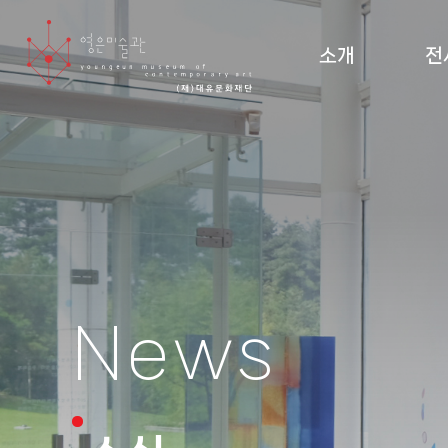
소개
전
미술관 소개 및 조직도
현재
설립 이념·건축
지난
관람 안내
순회
도
News