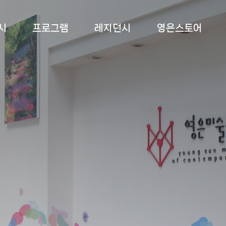
시
프로그램
레지던시
영은스토어
 전시
상설교육
소개
영은스토어
 전시
특별교육
프로그램
팝업스토어
 전시
부대 행사
입주작가
록