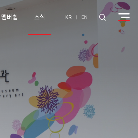
멤버쉽
소식
KR
EN
회원
공지사항
후원
연간기부금내역
활용실적 내역