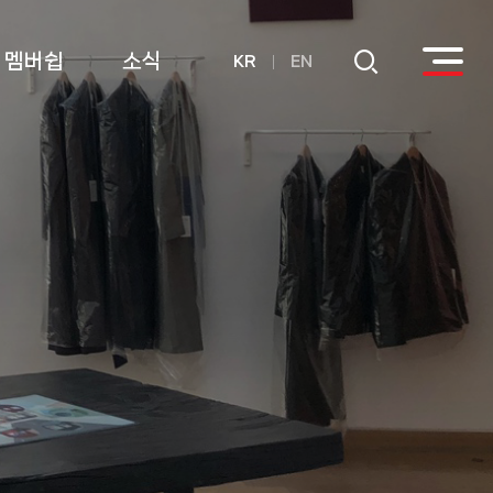
멤버쉽
소식
KR
EN
회원
공지사항
후원
연간기부금내역
활용실적 내역