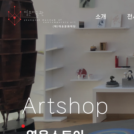
소개
전
미술관 소개 및 조직도
현재
설립 이념·건축
지난
관람 안내
순회
도
Artshop