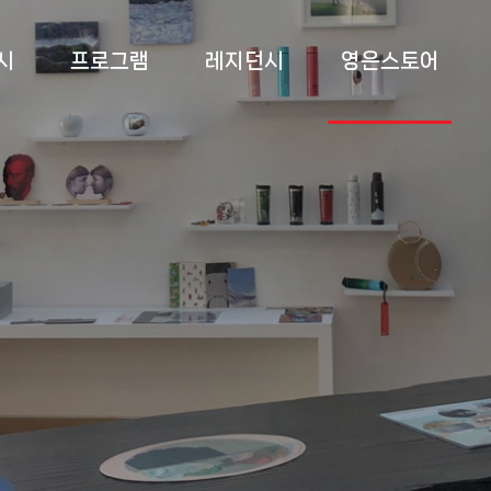
시
프로그램
레지던시
영은스토어
 전시
상설교육
소개
영은스토어
 전시
특별교육
프로그램
팝업스토어
 전시
부대 행사
입주작가
록