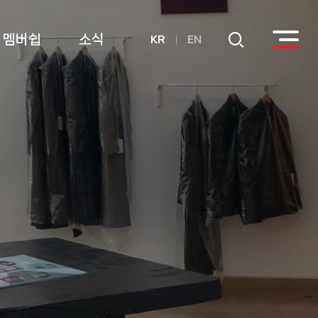
멤버쉽
소식
KR
EN
회원
공지사항
후원
연간기부금내역
활용실적 내역