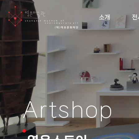
소개
전
미술관 소개 및 조직도
현재
설립 이념·건축
지난
관람 안내
순회
도
Artshop