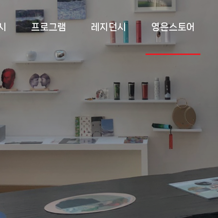
시
프로그램
레지던시
영은스토어
 전시
상설교육
소개
영은스토어
 전시
특별교육
프로그램
팝업스토어
 전시
부대 행사
입주작가
록